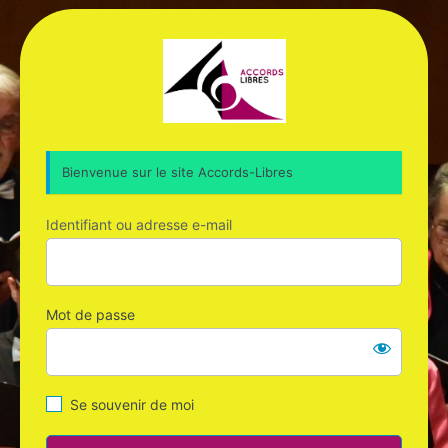
Se
Accords-Libres
connecter
Bienvenue sur le site Accords-Libres
Identifiant ou adresse e-mail
Mot de passe
Se souvenir de moi